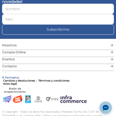
novedades!
10
.
magnesio
Subscribirme
+
Nosotros
+
Compra Online
+
Eventos
+
Contacto
© Farmaplus
Cambios y devoluciones
|
Términos y condiciones
Aviso legal
Botón de
arrepentimiento
© Copyright · Todos los derechos reservados | Pedidos Farma S.A., CUIT 30-
717046591-4, Av. Cabildo 1566, CABA | Las imágenes publicadas son a modo