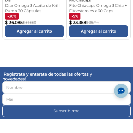
Subscribirme
+
Nosotros
+
Enviar Comentario
Compra Online
+
Eventos
+
Contacto
© Farmaplus
Cambios y devoluciones
|
Términos y condiciones
Aviso legal
Botón de
arrepentimiento
© Copyright · Todos los derechos reservados | Pedidos Farma S.A., CUIT 30-
717046591-4, Av. Cabildo 1566, CABA | Las imágenes publicadas son a modo
ilustrativo. La venta de cualquiera de los productos exhibidos está sujeta a la
verificación de stock y precio. | Dirección General de Defensa y Protección al
Consumidor, para consultas y/o denuncias
ingrese aquí