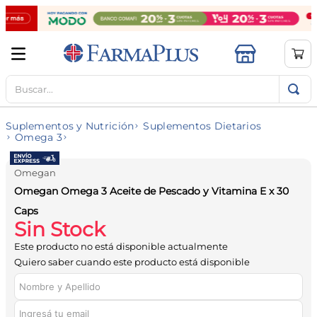
Buscar...
TÉRMINOS MÁS BUSCADOS
1
.
mela b3
Suplementos y Nutrición
Suplementos Dietarios
2
.
cerave limpieza
Omega 3
3
.
creatina
Omegan
4
.
loreal
Omegan Omega 3 Aceite de Pescado y Vitamina E x 30
5
.
shampoo
Caps
Sin Stock
6
.
proteina
Este producto no está disponible actualmente
7
.
ibuprofeno
Quiero saber cuando este producto está disponible
8
.
contorno ojos
9
.
magnesio