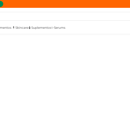
mentos 💊
Skincare🧴
Suplementos✨
Serums