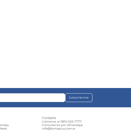
Subscribirme
s
Contacto
e
Llamanos al 0810-555-7777
Monday
Consultanos por WhatsApp
 Week
info@farmaplus.com.ar