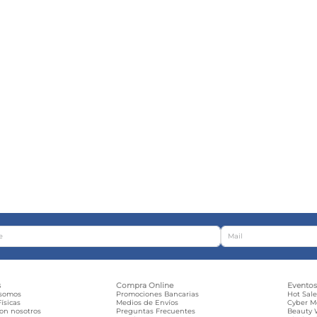
s
Compra Online
Evento
 somos
Promociones Bancarias
Hot Sal
ísicas
Medios de Envíos
Cyber 
con nosotros
Preguntas Frecuentes
Beauty