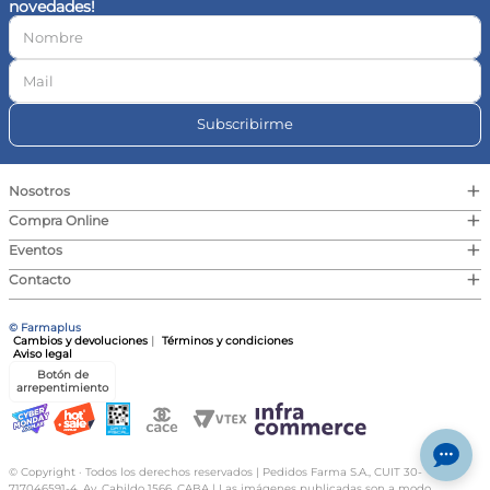
novedades!
10
.
contorno ojos
Subscribirme
+
Nosotros
+
Compra Online
+
Eventos
+
Contacto
© Farmaplus
Cambios y devoluciones
|
Términos y condiciones
Aviso legal
Botón de
arrepentimiento
© Copyright · Todos los derechos reservados | Pedidos Farma S.A., CUIT 30-
717046591-4, Av. Cabildo 1566, CABA | Las imágenes publicadas son a modo