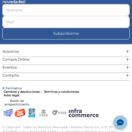
novedades!
10
.
contorno ojos
Subscribirme
+
Nosotros
+
Compra Online
+
Eventos
+
Contacto
© Farmaplus
Cambios y devoluciones
|
Términos y condiciones
Aviso legal
Botón de
arrepentimiento
© Copyright · Todos los derechos reservados | Pedidos Farma S.A., CUIT 30-
717046591-4, Av. Cabildo 1566, CABA | Las imágenes publicadas son a modo