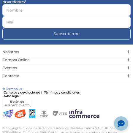
novedades!
10
.
vitamina c
Subscribirme
+
Nosotros
+
Compra Online
+
Eventos
+
Contacto
© Farmaplus
Cambios y devoluciones
|
Términos y condiciones
Aviso legal
Botón de
arrepentimiento
© Copyright · Todos los derechos reservados | Pedidos Farma S.A., CUIT 30-
717046591-4, Av. Cabildo 1566, CABA | Las imágenes publicadas son a modo