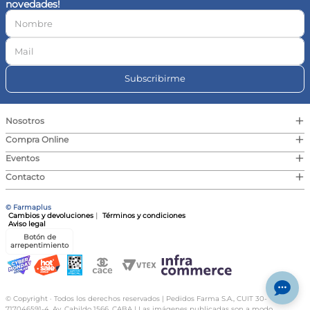
novedades!
10
.
vitamina c
Subscribirme
+
Nosotros
+
Compra Online
+
Eventos
+
Contacto
© Farmaplus
Cambios y devoluciones
|
Términos y condiciones
Aviso legal
Botón de
arrepentimiento
© Copyright · Todos los derechos reservados | Pedidos Farma S.A., CUIT 30-
717046591-4, Av. Cabildo 1566, CABA | Las imágenes publicadas son a modo