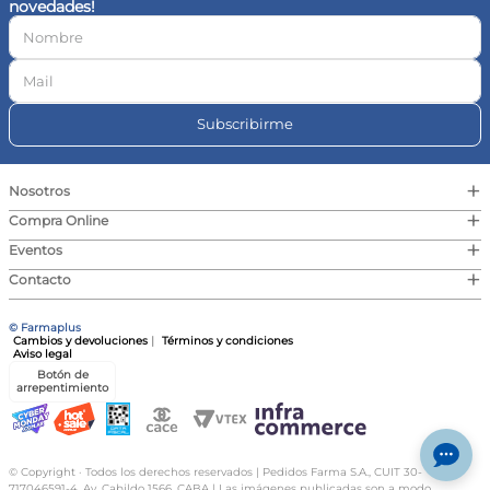
novedades!
10
.
contorno ojos
Subscribirme
+
Nosotros
+
Compra Online
+
Eventos
+
Contacto
© Farmaplus
Cambios y devoluciones
|
Términos y condiciones
Aviso legal
Botón de
arrepentimiento
© Copyright · Todos los derechos reservados | Pedidos Farma S.A., CUIT 30-
717046591-4, Av. Cabildo 1566, CABA | Las imágenes publicadas son a modo