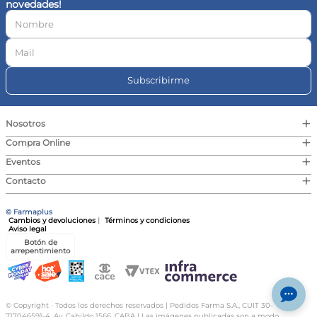
novedades!
10
.
vitamina c
Subscribirme
+
Nosotros
+
Compra Online
+
Eventos
+
Contacto
© Farmaplus
Cambios y devoluciones
|
Términos y condiciones
Aviso legal
Botón de
arrepentimiento
© Copyright · Todos los derechos reservados | Pedidos Farma S.A., CUIT 30-
717046591-4, Av. Cabildo 1566, CABA | Las imágenes publicadas son a modo