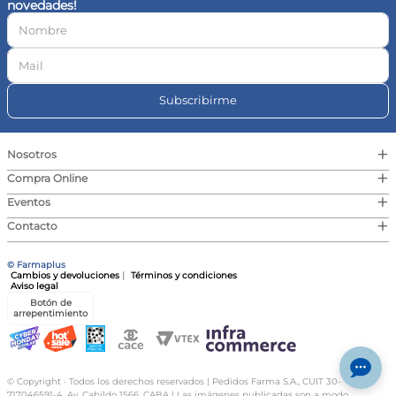
novedades!
10
.
vitamina c
Subscribirme
+
Nosotros
+
Compra Online
+
Eventos
+
Contacto
© Farmaplus
Cambios y devoluciones
|
Términos y condiciones
Aviso legal
Botón de
arrepentimiento
© Copyright · Todos los derechos reservados | Pedidos Farma S.A., CUIT 30-
717046591-4, Av. Cabildo 1566, CABA | Las imágenes publicadas son a modo