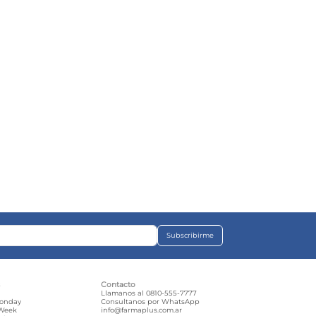
Subscribirme
s
Contacto
e
Llamanos al 0810-555-7777
Monday
Consultanos por WhatsApp
 Week
info@farmaplus.com.ar