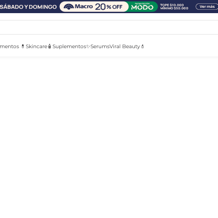
mentos 💊
Skincare🧴
Suplementos✨
Serums
Viral Beauty💄