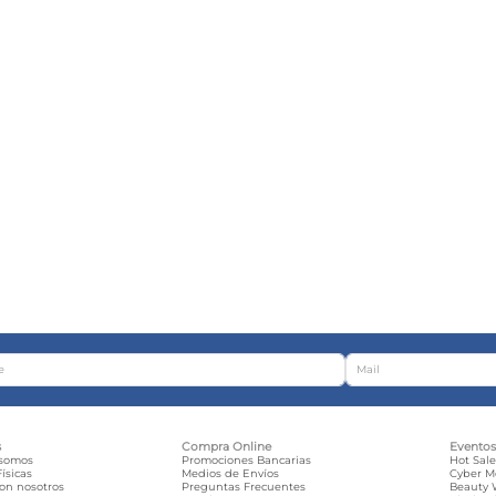
s
Compra Online
Evento
 somos
Promociones Bancarias
Hot Sal
ísicas
Medios de Envíos
Cyber 
con nosotros
Preguntas Frecuentes
Beauty