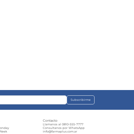
Subscribirme
s
Contacto
e
Llamanos al 0810-555-7777
Monday
Consultanos por WhatsApp
 Week
info@farmaplus.com.ar