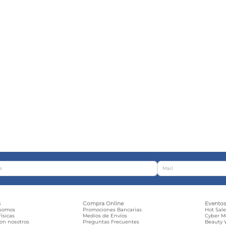
s
Compra Online
Evento
 somos
Promociones Bancarias
Hot Sal
ísicas
Medios de Envíos
Cyber 
con nosotros
Preguntas Frecuentes
Beauty