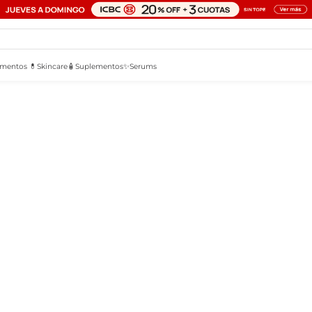
mentos 💊
Skincare🧴
Suplementos✨
Serums