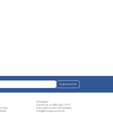
Subscribirme
s
Contacto
e
Llamanos al 0810-555-7777
Monday
Consultanos por WhatsApp
 Week
info@farmaplus.com.ar