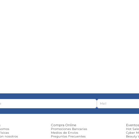
s
Compra Online
Evento
 somos
Promociones Bancarias
Hot Sal
ísicas
Medios de Envíos
Cyber 
con nosotros
Preguntas Frecuentes
Beauty