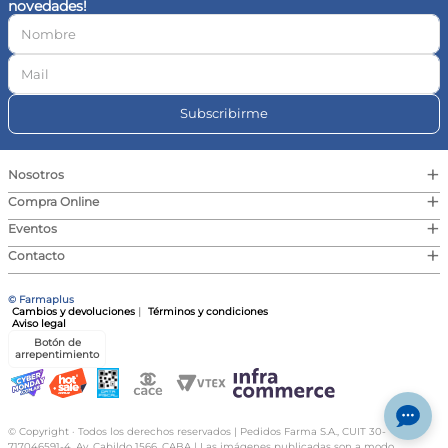
novedades!
10
.
contorno ojos
Subscribirme
+
Nosotros
+
Compra Online
+
Eventos
+
Contacto
© Farmaplus
Cambios y devoluciones
|
Términos y condiciones
Aviso legal
Botón de
arrepentimiento
© Copyright · Todos los derechos reservados | Pedidos Farma S.A., CUIT 30-
717046591-4, Av. Cabildo 1566, CABA | Las imágenes publicadas son a modo