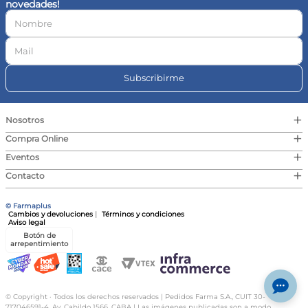
novedades!
10
.
contorno ojos
Subscribirme
+
Nosotros
+
Compra Online
+
Eventos
+
Contacto
© Farmaplus
Cambios y devoluciones
|
Términos y condiciones
Aviso legal
Botón de
arrepentimiento
© Copyright · Todos los derechos reservados | Pedidos Farma S.A., CUIT 30-
717046591-4, Av. Cabildo 1566, CABA | Las imágenes publicadas son a modo