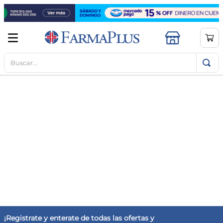
Buscar...
TÉRMINOS MÁS BUSCADOS
1
.
mela b3
2
.
cerave limpieza
3
.
creatina
4
.
loreal
5
.
shampoo
6
.
proteina
7
.
ibuprofeno
8
.
vitamina c
9
.
magnesio
¡Registrate y enterate de todas las ofertas y