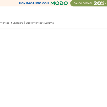
mentos 💊
Skincare🧴
Suplementos✨
Serums