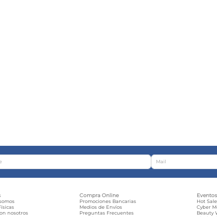
s
Compra Online
Evento
 somos
Promociones Bancarias
Hot Sal
ísicas
Medios de Envíos
Cyber 
con nosotros
Preguntas Frecuentes
Beauty