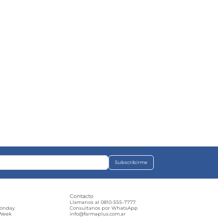
Subscribirme
s
Contacto
e
Llamanos al 0810-555-7777
Monday
Consultanos por WhatsApp
 Week
info@farmaplus.com.ar