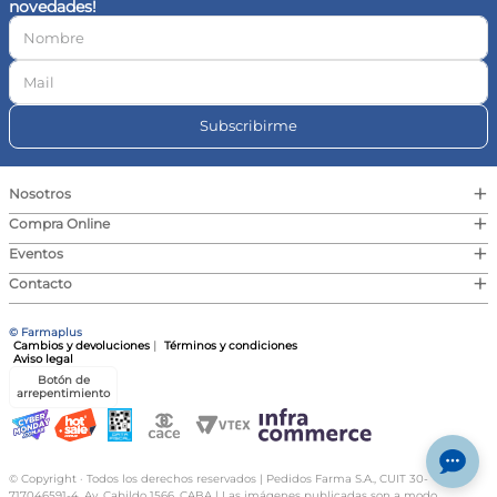
novedades!
10
.
magnesio
Subscribirme
+
Nosotros
+
Compra Online
+
Eventos
+
Contacto
© Farmaplus
Cambios y devoluciones
|
Términos y condiciones
Aviso legal
Botón de
arrepentimiento
© Copyright · Todos los derechos reservados | Pedidos Farma S.A., CUIT 30-
717046591-4, Av. Cabildo 1566, CABA | Las imágenes publicadas son a modo