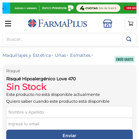
Buscar...
TÉRMINOS MÁS BUSCADOS
1
.
mela b3
Maquillajes y Estética
Uñas
Esmaltes
2
.
cerave limpieza
3
.
creatina
Risqué
Risqué Hipoalergénico Love 470
4
.
loreal
Sin Stock
5
.
shampoo
Este producto no está disponible actualmente
6
.
proteina
Quiero saber cuando este producto está disponible
7
.
ibuprofeno
8
.
contorno ojos
9
.
magnesio
Enviar