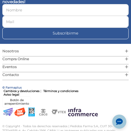
novedades!
10
.
magnesio
Subscribirme
+
Nosotros
+
Compra Online
+
Eventos
+
Contacto
© Farmaplus
Cambios y devoluciones
|
Términos y condiciones
Aviso legal
Botón de
arrepentimiento
© Copyright · Todos los derechos reservados | Pedidos Farma S.A., CUIT 30-
717046591-4, Av. Cabildo 1566, CABA | Las imágenes publicadas son a modo