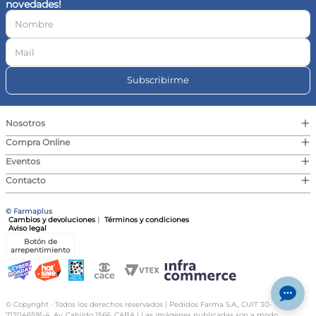
novedades!
10
.
vitamina c
Subscribirme
+
Nosotros
+
Compra Online
+
Eventos
+
Contacto
© Farmaplus
Cambios y devoluciones
|
Términos y condiciones
Aviso legal
Botón de
arrepentimiento
© Copyright · Todos los derechos reservados | Pedidos Farma S.A., CUIT 30-
717046591-4, Av. Cabildo 1566, CABA | Las imágenes publicadas son a modo