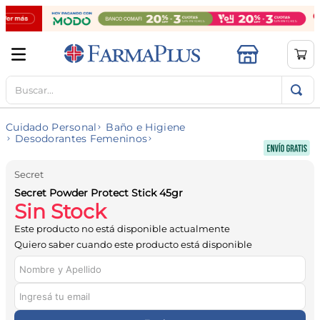
Buscar...
TÉRMINOS MÁS BUSCADOS
1
.
mela b3
Cuidado Personal
Baño e Higiene
2
.
cerave limpieza
Desodorantes Femeninos
3
.
creatina
Secret
4
.
loreal
Secret Powder Protect Stick 45gr
Sin Stock
5
.
shampoo
Este producto no está disponible actualmente
6
.
proteina
Quiero saber cuando este producto está disponible
7
.
ibuprofeno
8
.
contorno ojos
9
.
magnesio