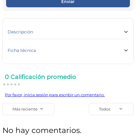
Enviar
10
.
vitamina c
Descripción
Ficha técnica
Marca
Línea
Secret
Cuidado Personal
0 Calificación promedio
SKU
Código de barra
23290
7500435143189
Por favor, inicia sesión para escribir un comentario.
Uso
Desodorantes Femeninos
Más reciente
Todos
No hay comentarios.