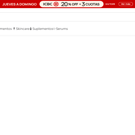
mentos 💊
Skincare🧴
Suplementos✨
Serums