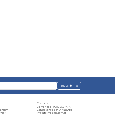
Subscribirme
s
Contacto
e
Llamanos al 0810-555-7777
Monday
Consultanos por WhatsApp
 Week
info@farmaplus.com.ar