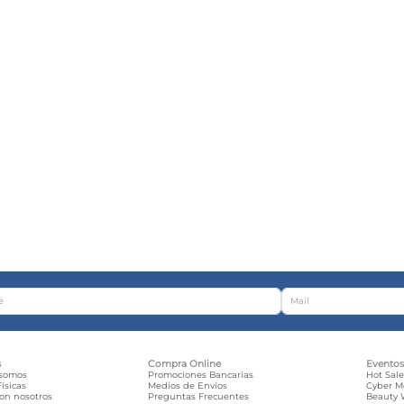
s
Compra Online
Evento
 somos
Promociones Bancarias
Hot Sal
ísicas
Medios de Envíos
Cyber 
con nosotros
Preguntas Frecuentes
Beauty