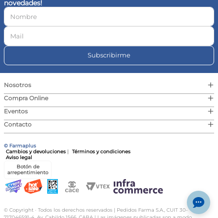
novedades!
10
.
vitamina c
Subscribirme
+
Nosotros
+
Compra Online
+
Eventos
+
Contacto
© Farmaplus
Cambios y devoluciones
|
Términos y condiciones
Aviso legal
Botón de
arrepentimiento
© Copyright · Todos los derechos reservados | Pedidos Farma S.A., CUIT 30-
717046591-4, Av. Cabildo 1566, CABA | Las imágenes publicadas son a modo