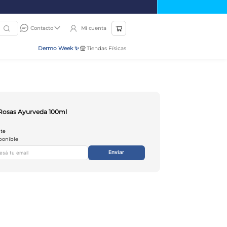
Mi cuenta
Contacto
Dermo Week ✨
Tiendas Físicas
e Rosas Ayurveda 100ml
nte
ponible
Enviar