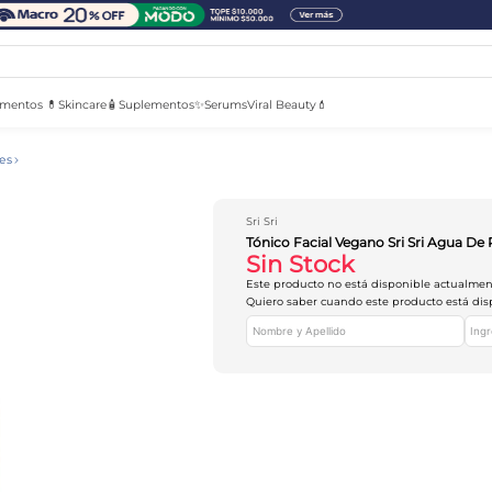
mentos 💊
Skincare🧴
Suplementos✨
Serums
Viral Beauty💄
es
Sri Sri
Tónico Facial Vegano Sri Sri Agua D
Sin Stock
Este producto no está disponible actualme
Quiero saber cuando este producto está dis