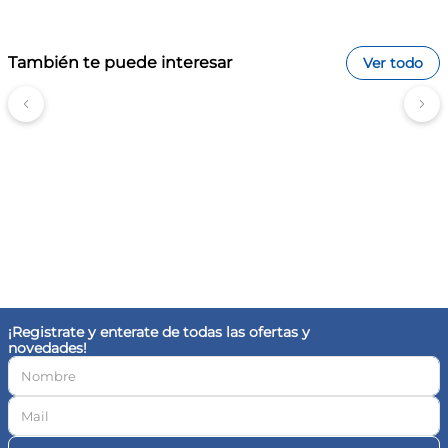
saborizantes de origen natural, edulcorantes naturales
permitidos.
Advertencias
También te puede interesar
Ver todo
Mantener el doypack bien cerrado en lugar fresco y seco. No
superar la porción recomendada. Mantener fuera del alcance
de los niños.
¿Tiene saborizantes artificiales?
No, la línea Just Plant Protein de Star Nutrition utiliza
únicamente saborizantes de origen natural para ofrecer una
experiencia limpia.
¿Es libre de lactosa?
Sí, al estar formulada puramente con fuentes vegetales de
arveja y arroz, es 100% libre de lactosa, colesterol y derivados
animales.
¿Cuánta proteína aporta por scoop?
Cada medida de 30g proporciona aproximadamente 22g de
pura proteína vegetal aislada de excelente pureza y perfil de
absorción.
Especificaciones
¡Registrate y enterate de todas las ofertas y
Tipo: Proteína vegetal | Función: nutrición muscular vegana |
novedades!
Forma: polvo | Contenido: 907 gramos (30 porciones)