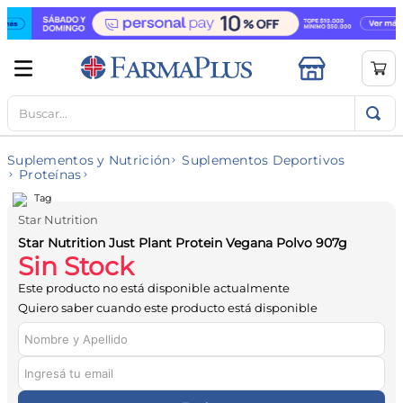
Buscar...
TÉRMINOS MÁS BUSCADOS
1
.
mela b3
Suplementos y Nutrición
Suplementos Deportivos
2
.
cerave limpieza
Proteínas
3
.
creatina
Star Nutrition
4
.
loreal
Star Nutrition Just Plant Protein Vegana Polvo 907g
Sin Stock
5
.
shampoo
Este producto no está disponible actualmente
6
.
proteina
Quiero saber cuando este producto está disponible
7
.
ibuprofeno
8
.
vitamina c
9
.
contorno ojos