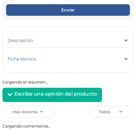
10
.
magnesio
Enviar
Descripción
SUCARYL SUCRALOSA APTO PARA COCINAR 180 ML
EDULCORANTE
Ficha técnica
Marca
Línea
Sucaryl
Hogar
Cargando el resumen…
SKU
Código de barra
8800
7792129002203
Uso
Productos de Kiosco y
Más reciente
Todos
Almacén
Agregar comentario
Cargando comentarios…
Título