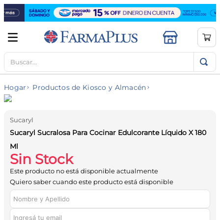
Buscar...
TÉRMINOS MÁS BUSCADOS
1
.
mela b3
Hogar
Productos de Kiosco y Almacén
2
.
cerave limpieza
3
.
creatina
Sucaryl
4
.
loreal
Sucaryl Sucralosa Para Cocinar Edulcorante Líquido X 180
5
.
shampoo
Ml
Sin Stock
6
.
proteina
Este producto no está disponible actualmente
7
.
ibuprofeno
Quiero saber cuando este producto está disponible
8
.
vitamina c
9
.
contorno ojos