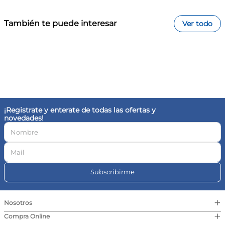
También te puede interesar
Ver todo
Califica el producto de 1 a 5 estrellas
Tu nombre
¡Registrate y enterate de todas las ofertas y
novedades!
Dirección de email
Subscribirme
Escribe un comentario
+
Nosotros
+
Compra Online