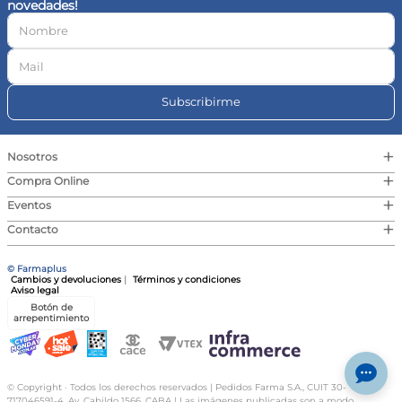
novedades!
10
.
magnesio
Subscribirme
+
Nosotros
+
Compra Online
+
Eventos
+
Contacto
© Farmaplus
Cambios y devoluciones
|
Términos y condiciones
Aviso legal
Botón de
arrepentimiento
© Copyright · Todos los derechos reservados | Pedidos Farma S.A., CUIT 30-
717046591-4, Av. Cabildo 1566, CABA | Las imágenes publicadas son a modo