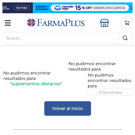
Buscar...
TÉRMINOS MÁS BUSCADOS
1
.
mela b3
2
.
cerave limpieza
3
.
creatina
4
.
loreal
suplementos-dietarios
5
.
shampoo
0
6
.
proteina
Volver al inicio
7
.
ibuprofeno
8
.
vitamina c
9
.
contorno ojos