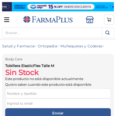
Buscar...
TÉRMINOS MÁS BUSCADOS
1
.
mela b3
Salud y Farmacia
Ortopedia
Muñequeras y Coderas
2
.
cerave limpieza
3
.
creatina
Body Care
Tobillera ElasticFlex Talle M
4
.
loreal
Sin Stock
5
.
shampoo
Este producto no está disponible actualmente
6
.
proteina
Quiero saber cuando este producto está disponible
7
.
ibuprofeno
8
.
vitamina c
9
.
magnesio
Enviar