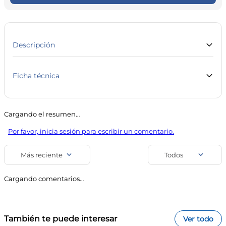
10
.
contorno ojos
Descripción
Ficha técnica
Marca
Línea
Body Care
Salud y Farmacia
Cargando el resumen…
SKU
Código de barra
Por favor, inicia sesión para escribir un comentario.
23697
7798082448911
Uso
Más reciente
Todos
Muñequeras y Coderas
Cargando comentarios…
También te puede interesar
Ver todo