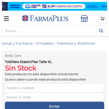
Buscar...
TÉRMINOS MÁS BUSCADOS
1
.
mela b3
Salud y Farmacia
Ortopedia
Tobilleras y Rodilleras
2
.
cerave limpieza
3
.
creatina
Body Care
Tobillera ElasticFlex Talle XL
4
.
loreal
Sin Stock
5
.
shampoo
Este producto no está disponible actualmente
6
.
proteina
Quiero saber cuando este producto está disponible
7
.
ibuprofeno
8
.
vitamina c
9
.
contorno ojos
Enviar