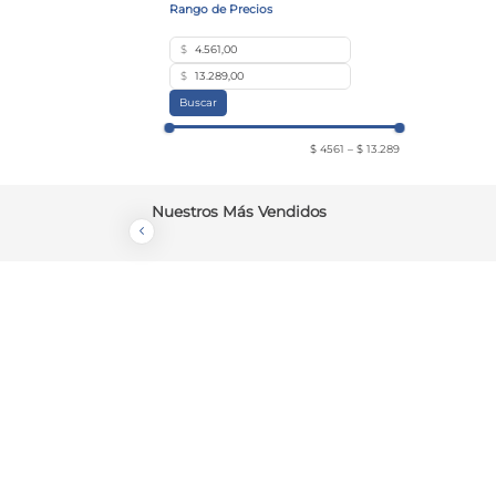
$
$
Buscar
$ 4561
–
$ 13.289
Nuestros Más Vendidos