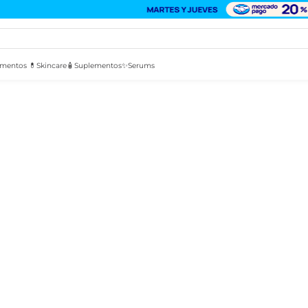
mentos 💊
Skincare🧴
Suplementos✨
Serums