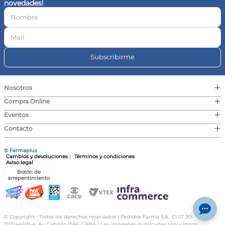
novedades!
10
.
vitamina c
Subscribirme
+
Nosotros
+
Compra Online
+
Eventos
+
Contacto
© Farmaplus
Cambios y devoluciones
|
Términos y condiciones
Aviso legal
Botón de
arrepentimiento
© Copyright · Todos los derechos reservados | Pedidos Farma S.A., CUIT 30-
717046591-4, Av. Cabildo 1566, CABA | Las imágenes publicadas son a modo