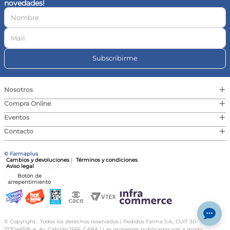
novedades!
10
.
vitamina c
Subscribirme
+
Nosotros
+
Compra Online
+
Eventos
+
Contacto
© Farmaplus
Cambios y devoluciones
|
Términos y condiciones
Aviso legal
Botón de
arrepentimiento
© Copyright · Todos los derechos reservados | Pedidos Farma S.A., CUIT 30-
717046591-4, Av. Cabildo 1566, CABA | Las imágenes publicadas son a modo