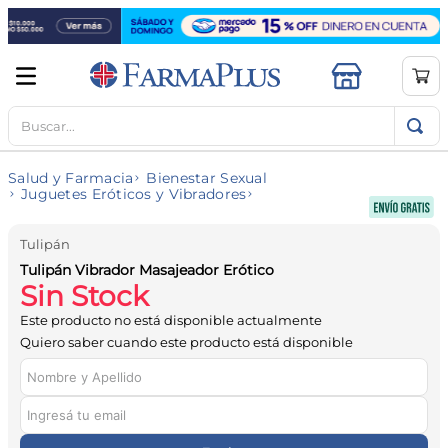
Buscar...
TÉRMINOS MÁS BUSCADOS
1
.
mela b3
Salud y Farmacia
Bienestar Sexual
2
.
cerave limpieza
Juguetes Eróticos y Vibradores
3
.
creatina
Tulipán
4
.
loreal
Tulipán Vibrador Masajeador Erótico
Sin Stock
5
.
shampoo
Este producto no está disponible actualmente
6
.
proteina
Quiero saber cuando este producto está disponible
7
.
ibuprofeno
8
.
vitamina c
9
.
contorno ojos