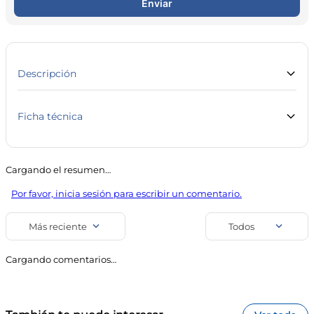
Enviar
10
.
magnesio
Descripción
Ficha técnica
Marca
Línea
Tulipán
Salud y Farmacia
Cargando el resumen…
SKU
Código de barra
Por favor, inicia sesión para escribir un comentario.
23363
7791014123795
Uso
Más reciente
Todos
Juguetes Eróticos y
Vibradores
Cargando comentarios…