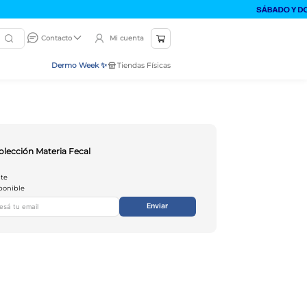
Mi cuenta
Contacto
Dermo Week ✨
Tiendas Físicas
olección Materia Fecal
nte
ponible
Enviar