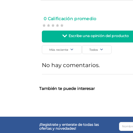
Valmax
Salud y Farmacia
SKU
Código de barra
0 Calificación promedio
13974
7794863011107
Más reciente
Todos
Agregar comentario
No hay comentarios.
Título
Califica el producto de 1 a 5 estrellas
También te puede interesar
Tu nombre
¡Registrate y enterate de todas las
ofertas y novedades!