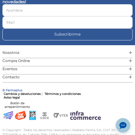
novedades!
10
.
magnesio
Subscribirme
+
Nosotros
+
Compra Online
+
Eventos
+
Contacto
© Farmaplus
Cambios y devoluciones
|
Términos y condiciones
Aviso legal
Botón de
arrepentimiento
© Copyright · Todos los derechos reservados | Pedidos Farma S.A., CUIT 30-
717046591-4, Av. Cabildo 1566, CABA | Las imágenes publicadas son a modo