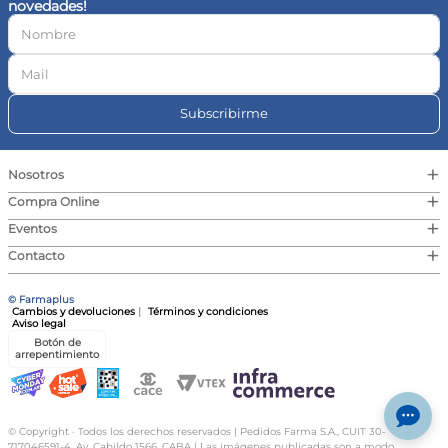
novedades!
10
.
contorno ojos
Subscribirme
+
Nosotros
+
Compra Online
+
Eventos
+
Contacto
© Farmaplus
Cambios y devoluciones
|
Términos y condiciones
Aviso legal
Botón de
arrepentimiento
© Copyright · Todos los derechos reservados | Pedidos Farma S.A., CUIT 30-
717046591-4, Av. Cabildo 1566, CABA | Las imágenes publicadas son a modo