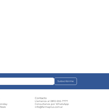
Subscribirme
s
Contacto
e
Llamanos al 0810-555-7777
Monday
Consultanos por WhatsApp
 Week
info@farmaplus.com.ar