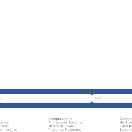
s
Compra Online
Evento
 somos
Promociones Bancarias
Hot Sal
ísicas
Medios de Envíos
Cyber 
con nosotros
Preguntas Frecuentes
Beauty