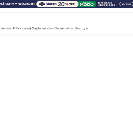
mentos 💊
Skincare🧴
Suplementos✨
Serums
Viral Beauty💄