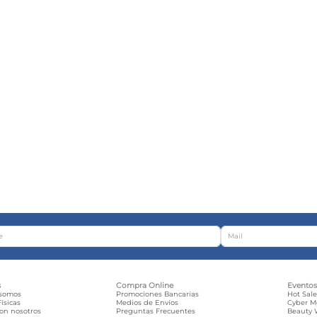
s
Compra Online
Evento
 somos
Promociones Bancarias
Hot Sal
ísicas
Medios de Envíos
Cyber 
con nosotros
Preguntas Frecuentes
Beauty