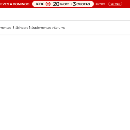
mentos 💊
Skincare🧴
Suplementos✨
Serums