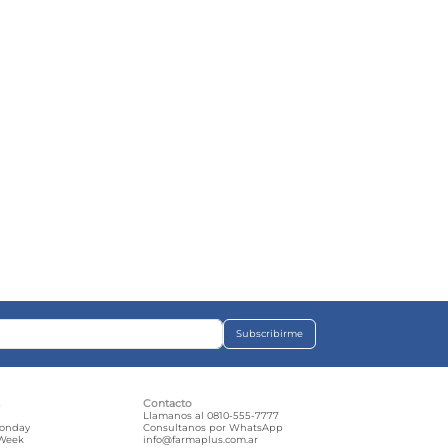
Subscribirme
s
Contacto
e
Llamanos al 0810-555-7777
Monday
Consultanos por WhatsApp
 Week
info@farmaplus.com.ar