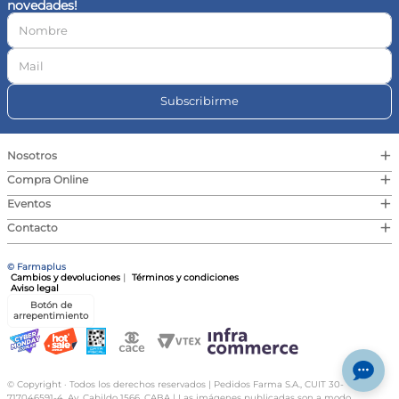
novedades!
10
.
vitamina c
Subscribirme
+
Nosotros
+
Compra Online
+
Eventos
+
Contacto
© Farmaplus
Cambios y devoluciones
|
Términos y condiciones
Aviso legal
Botón de
arrepentimiento
© Copyright · Todos los derechos reservados | Pedidos Farma S.A., CUIT 30-
717046591-4, Av. Cabildo 1566, CABA | Las imágenes publicadas son a modo