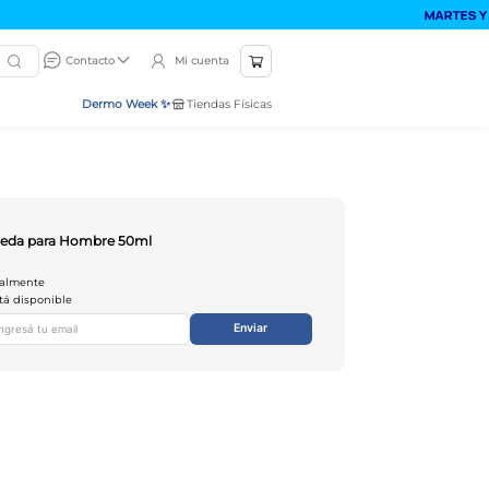
Mi cuenta
Contacto
Dermo Week ✨
Tiendas Físicas
leda para Hombre 50ml
ualmente
tá disponible
Enviar