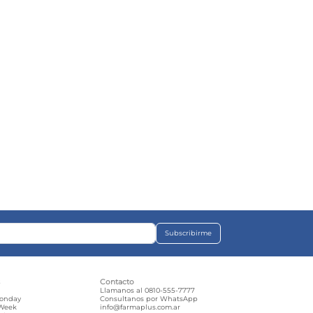
Subscribirme
s
Contacto
e
Llamanos al 0810-555-7777
Monday
Consultanos por WhatsApp
 Week
info@farmaplus.com.ar