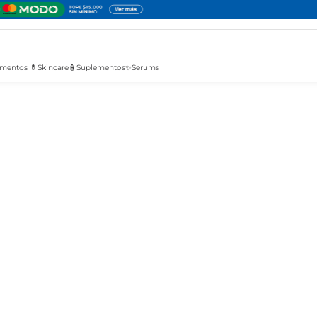
mentos 💊
Skincare🧴
Suplementos✨
Serums