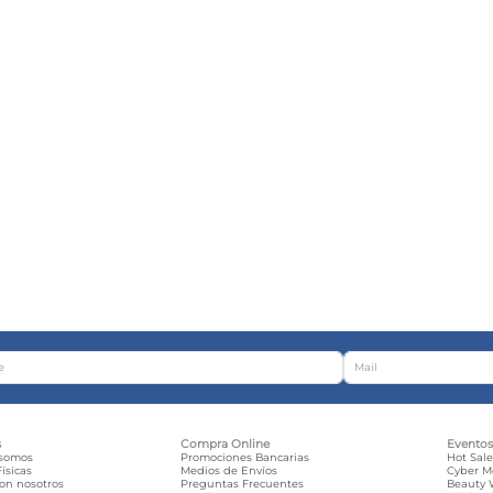
s
Compra Online
Evento
 somos
Promociones Bancarias
Hot Sal
ísicas
Medios de Envíos
Cyber 
con nosotros
Preguntas Frecuentes
Beauty