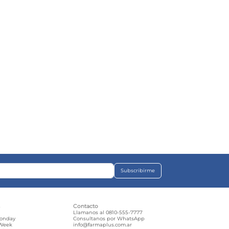
Subscribirme
s
Contacto
e
Llamanos al 0810-555-7777
Monday
Consultanos por WhatsApp
 Week
info@farmaplus.com.ar