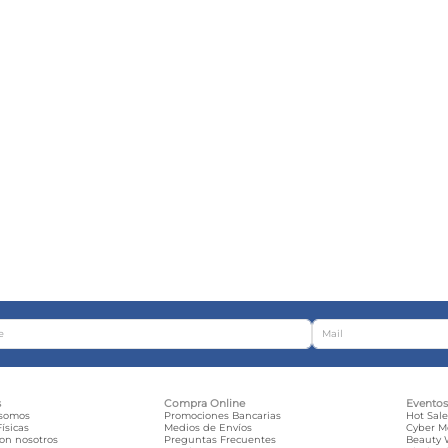
s
Compra Online
Evento
 somos
Promociones Bancarias
Hot Sal
ísicas
Medios de Envíos
Cyber 
con nosotros
Preguntas Frecuentes
Beauty