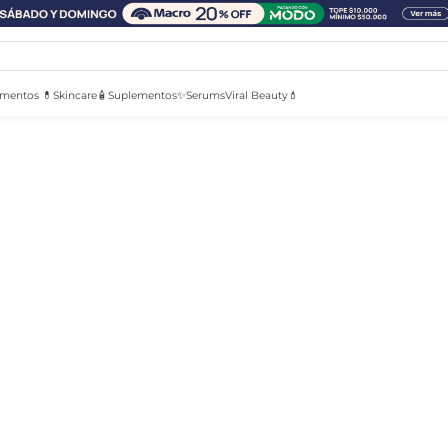
mentos 💊
Skincare🧴
Suplementos✨
Serums
Viral Beauty💄