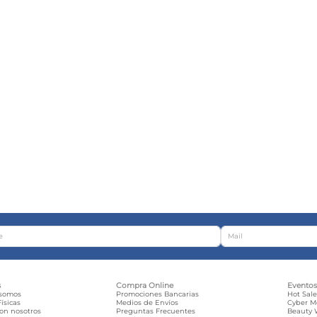
s
Compra Online
Evento
 somos
Promociones Bancarias
Hot Sal
ísicas
Medios de Envíos
Cyber 
con nosotros
Preguntas Frecuentes
Beauty