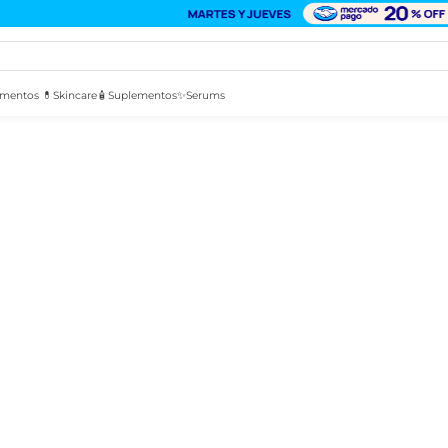
mentos 💊
Skincare🧴
Suplementos✨
Serums