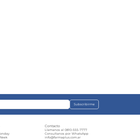
Subscribirme
s
Contacto
e
Llamanos al 0810-555-7777
Monday
Consultanos por WhatsApp
 Week
info@farmaplus.com.ar