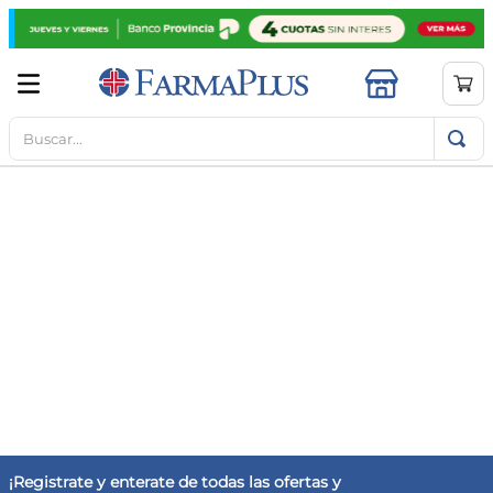
Buscar...
TÉRMINOS MÁS BUSCADOS
1
.
mela b3
2
.
cerave limpieza
3
.
creatina
4
.
loreal
5
.
shampoo
6
.
proteina
7
.
ibuprofeno
8
.
contorno ojos
9
.
magnesio
¡Registrate y enterate de todas las ofertas y