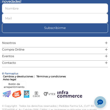
novedades!
10
.
vitamina c
Subscribirme
+
Nosotros
+
Compra Online
+
Eventos
+
Contacto
© Farmaplus
Cambios y devoluciones
|
Términos y condiciones
Aviso legal
Botón de
arrepentimiento
© Copyright · Todos los derechos reservados | Pedidos Farma S.A., CUIT 30-
717046591-4, Av. Cabildo 1566, CABA | Las imágenes publicadas son a modo