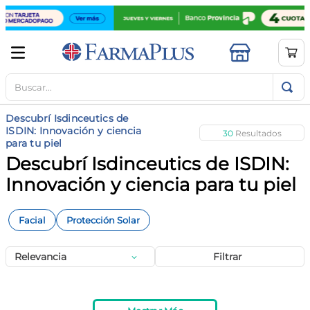
Buscar...
TÉRMINOS MÁS BUSCADOS
1
.
mela b3
Descubrí Isdinceutics de
2
.
cerave limpieza
ISDIN: Innovación y ciencia
30
para tu piel
3
.
creatina
Descubrí Isdinceutics de ISDIN:
4
.
loreal
Innovación y ciencia para tu piel
5
.
shampoo
Facial
Protección Solar
6
.
proteina
7
.
ibuprofeno
Relevancia
Filtrar
8
.
contorno ojos
9
.
magnesio