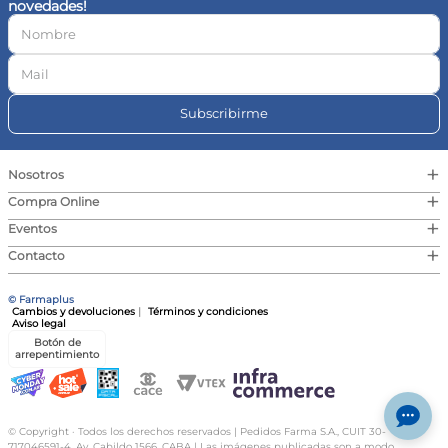
novedades!
10
.
vitamina c
Subscribirme
+
Nosotros
+
Compra Online
+
Eventos
+
Contacto
© Farmaplus
Cambios y devoluciones
|
Términos y condiciones
Aviso legal
Botón de
arrepentimiento
© Copyright · Todos los derechos reservados | Pedidos Farma S.A., CUIT 30-
717046591-4, Av. Cabildo 1566, CABA | Las imágenes publicadas son a modo