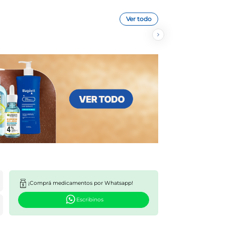
Ver todo
¡Comprá medicamentos por Whatsapp!
Escribinos