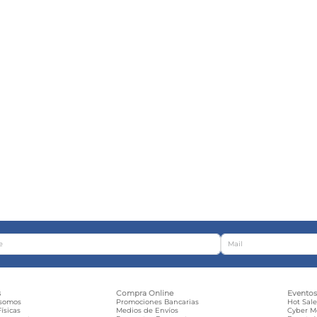
s
Compra Online
Evento
 somos
Promociones Bancarias
Hot Sal
ísicas
Medios de Envíos
Cyber 