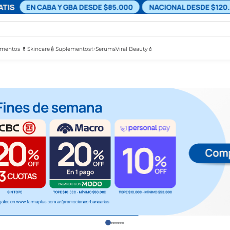
mentos 💊
Skincare🧴
Suplementos✨
Serums
Viral Beauty💄