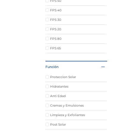
FPS 50
FPS 40
FPS 30
FPS 20
FPS 80
FPS 65
Post Solar
Función
Bronceante
Proteccion Solar
Hidratantes
Anti Edad
Cremas y Emulsiones
Limpieza y Exfoliantes
Post Solar