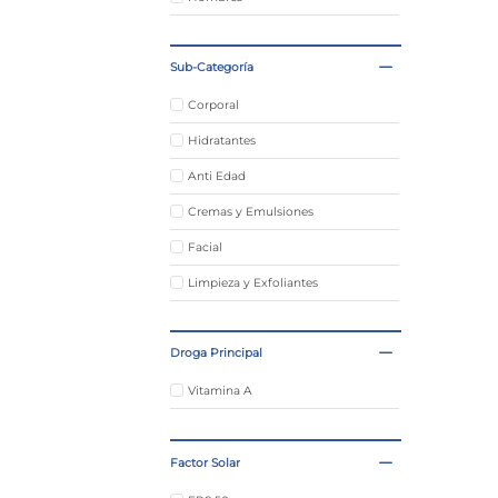
Sub-Categoría
Corporal
Hidratantes
Anti Edad
Cremas y Emulsiones
Facial
Limpieza y Exfoliantes
Tratamientos para la Piel
Droga Principal
Cremas para Manos y Pies
Autobronceantes
Vitamina A
Anti Manchas
Factor Solar