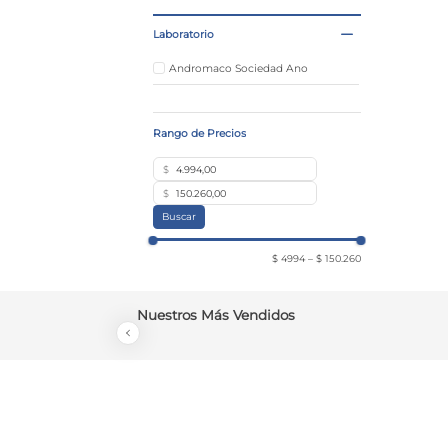
Cremas para Manos y Pies
Laboratorio
Protector Solar
Máscaras Faciales y Esponjas
Andromaco Sociedad Ano
Hidratación
$
$
Buscar
$ 4994
–
$ 150.260
Nuestros Más Vendidos