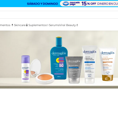
mentos 💊
Skincare🧴
Suplementos✨
Serums
Viral Beauty💄