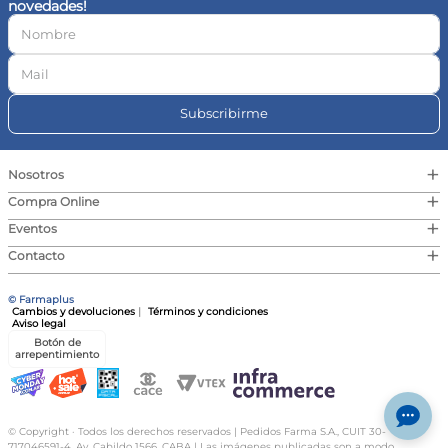
novedades!
10
.
magnesio
Subscribirme
+
Nosotros
+
Compra Online
+
Eventos
+
Contacto
© Farmaplus
Cambios y devoluciones
|
Términos y condiciones
Aviso legal
Botón de
arrepentimiento
© Copyright · Todos los derechos reservados | Pedidos Farma S.A., CUIT 30-
717046591-4, Av. Cabildo 1566, CABA | Las imágenes publicadas son a modo